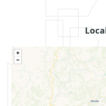
Loca
+
−