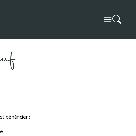
uf
t bénéficier :
é :