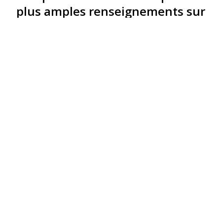
plus amples renseignements sur
cette résidence
Nom - Prénom
Email
Téléphone
Programme
Message